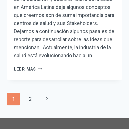
en América Latina deja algunos conceptos
que creemos son de suma importancia para
centros de salud y sus Stakeholders.
Dejamos a continuación algunos pasajes de
reporte para desarrollar sobre las ideas que
mencionan: Actualmente, la industria de la
salud está evolucionando hacia un…
EL
LEER MÁS
FUTURO
DE
LA
Navegación
SALUD
Siguiente
1
2
de
página
página