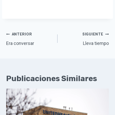
Navegación
ANTERIOR
SIGUIENTE
Era conversar
Lleva tiempo
de
entradas
Publicaciones Similares