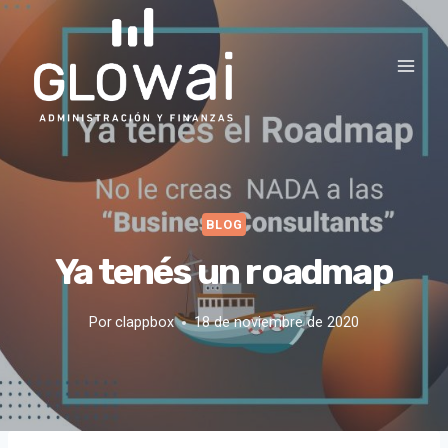
Saltar
al
contenido
BLOG
Ya tenés un roadmap
Por
clappbox
18 de noviembre de 2020